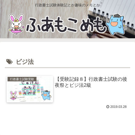
行政書士試験体験記とか趣味のメモとか
ビジ法
【受験記録８】行政書士試験の後
行政書士試験受験
夜祭とビジ法2級
2019.03.28