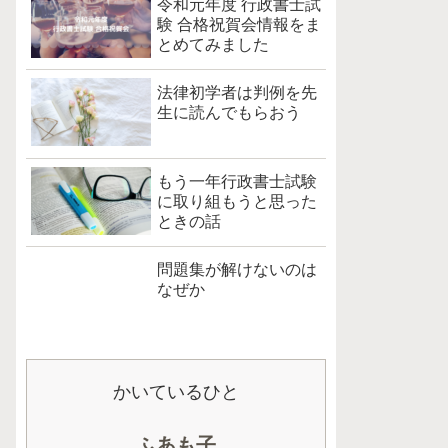
令和元年度 行政書士試
験 合格祝賀会情報をま
とめてみました
法律初学者は判例を先
生に読んでもらおう
もう一年行政書士試験
に取り組もうと思った
ときの話
問題集が解けないのは
なぜか
かいているひと
ふあも子